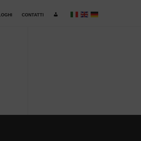
A
LOGHI
CONTATTI
R
E
A
R
I
S
E
R
V
A