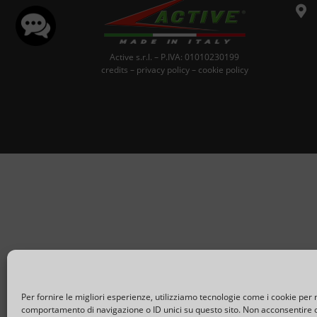

Active s.r.l. – P.IVA: 01010230199
credits
–
privacy policy
–
cookie policy
Per fornire le migliori esperienze, utilizziamo tecnologie come i cookie per
comportamento di navigazione o ID unici su questo sito. Non acconsentire o 