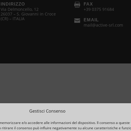
INDIRIZZO
FAX

Via Delmoncello, 12
+39 0375 91684
26037 – S. Giovanni in Croce
(CR) – ITALIA
EMAIL

mail@active-srl.com
Gestisci Consenso
 memorizzare e/o accedere alle informazioni del dispositivo. Il consenso a queste 
ritirare il consenso può influire negativamente su alcune caratteristiche e funzio