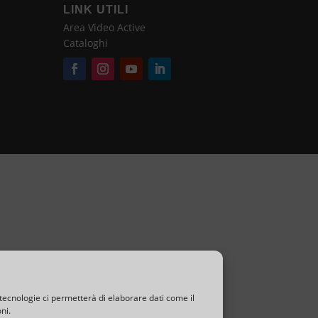
LINK UTILI
Area Video Active
T
Cataloghi
A
R
I
V
E
N
D
I
T
tecnologie ci permetterà di elaborare dati come il
ni.
O