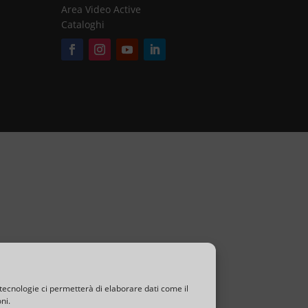
Area Video Active
Cataloghi
T
A
R
I
V
E
N
D
I
T
tecnologie ci permetterà di elaborare dati come il
ni.
O