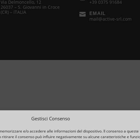
Via Delmoncello, 12
+39 0375 91684
26037 – S. Giovanni in Croce
(CR) – ITALIA
EMAIL

mail@active-srl.com
Gestisci Consenso
 memorizzare e/o accedere alle informazioni del dispositivo. Il consenso a queste 
ritirare il consenso può influire negativamente su alcune caratteristiche e funzio