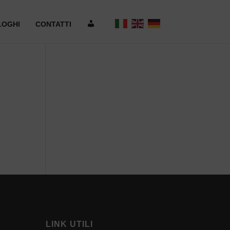
A
LOGHI
CONTATTI
R
E
A
R
I
S
E
R
V
LINK UTILI
A