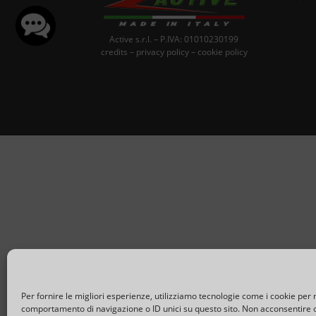
Active s.r.l. – P.IVA: 01010230199
credits
–
privacy policy
–
cookie policy
Per fornire le migliori esperienze, utilizziamo tecnologie come i cookie per
comportamento di navigazione o ID unici su questo sito. Non acconsentire o 