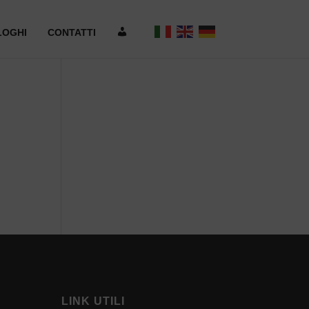
A
LOGHI
CONTATTI
R
E
A
R
I
S
E
R
V
LINK UTILI
A