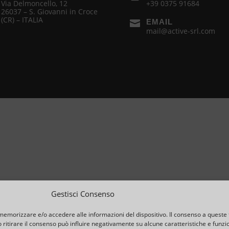
Via Delmoncello, 12
+39 0375 91684
26037 – S. Giovanni in Croce
(CR) – ITALIA
EMAIL

mail@active-srl.com
Gestisci Consenso
 memorizzare e/o accedere alle informazioni del dispositivo. Il consenso a queste 
ritirare il consenso può influire negativamente su alcune caratteristiche e funzio