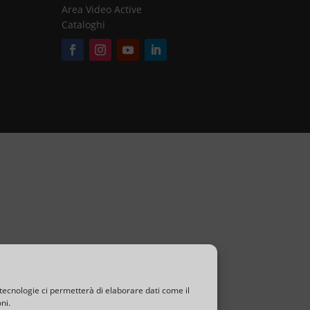
Area Video Active
Cataloghi
T
A
R
I
V
E
N
D
I
T
tecnologie ci permetterà di elaborare dati come il
ni.
O