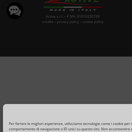
Active s.r.l. – P.IVA: 01010230199
credits
–
privacy policy
–
cookie policy
Per fornire le migliori esperienze, utilizziamo tecnologie come i cookie per
comportamento di navigazione o ID unici su questo sito. Non acconsentire o 